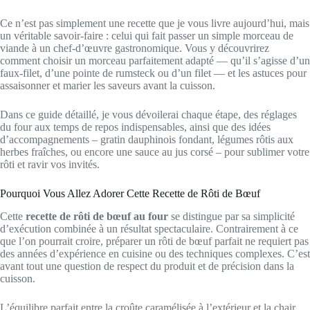
Ce n’est pas simplement une recette que je vous livre aujourd’hui, mais
un véritable savoir-faire : celui qui fait passer un simple morceau de
viande à un chef‑d’œuvre gastronomique. Vous y découvrirez
comment choisir un morceau parfaitement adapté — qu’il s’agisse d’un
faux‑filet, d’une pointe de rumsteck ou d’un filet — et les astuces pour
assaisonner et marier les saveurs avant la cuisson.
Dans ce guide détaillé, je vous dévoilerai chaque étape, des réglages
du four aux temps de repos indispensables, ainsi que des idées
d’accompagnements – gratin dauphinois fondant, légumes rôtis aux
herbes fraîches, ou encore une sauce au jus corsé – pour sublimer votre
rôti et ravir vos invités.
Pourquoi Vous Allez Adorer Cette Recette de Rôti de Bœuf
Cette
recette de rôti de bœuf au four
se distingue par sa simplicité
d’exécution combinée à un résultat spectaculaire. Contrairement à ce
que l’on pourrait croire, préparer un rôti de bœuf parfait ne requiert pas
des années d’expérience en cuisine ou des techniques complexes. C’est
avant tout une question de respect du produit et de précision dans la
cuisson.
L’équilibre parfait entre la croûte caramélisée à l’extérieur et la chair