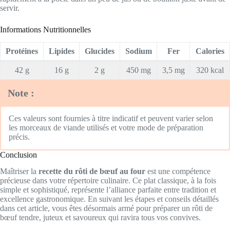
servir.
Informations Nutritionnelles
Protéines
Lipides
Glucides
Sodium
Fer
Calories
42 g
16 g
2 g
450 mg
3,5 mg
320 kcal
Note :
Ces valeurs sont fournies à titre indicatif et peuvent varier selon
les morceaux de viande utilisés et votre mode de préparation
précis.
Conclusion
Maîtriser la
recette du rôti de bœuf au four
est une compétence
précieuse dans votre répertoire culinaire. Ce plat classique, à la fois
simple et sophistiqué, représente l’alliance parfaite entre tradition et
excellence gastronomique. En suivant les étapes et conseils détaillés
dans cet article, vous êtes désormais armé pour préparer un rôti de
bœuf tendre, juteux et savoureux qui ravira tous vos convives.