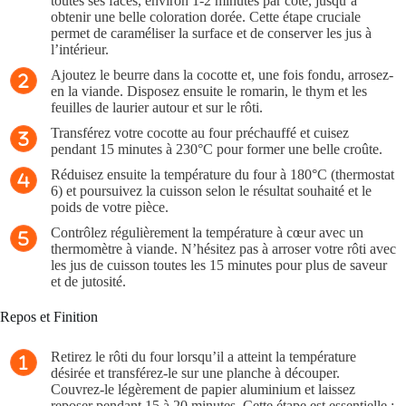
toutes ses faces, environ 1-2 minutes par côté, jusqu’à
obtenir une belle coloration dorée. Cette étape cruciale
permet de caraméliser la surface et de conserver les jus à
l’intérieur.
Ajoutez le beurre dans la cocotte et, une fois fondu, arrosez-
en la viande. Disposez ensuite le romarin, le thym et les
feuilles de laurier autour et sur le rôti.
Transférez votre cocotte au four préchauffé et cuisez
pendant 15 minutes à 230°C pour former une belle croûte.
Réduisez ensuite la température du four à 180°C (thermostat
6) et poursuivez la cuisson selon le résultat souhaité et le
poids de votre pièce.
Contrôlez régulièrement la température à cœur avec un
thermomètre à viande. N’hésitez pas à arroser votre rôti avec
les jus de cuisson toutes les 15 minutes pour plus de saveur
et de jutosité.
Repos et Finition
Retirez le rôti du four lorsqu’il a atteint la température
désirée et transférez-le sur une planche à découper.
Couvrez-le légèrement de papier aluminium et laissez
reposer pendant 15 à 20 minutes. Cette étape est essentielle :