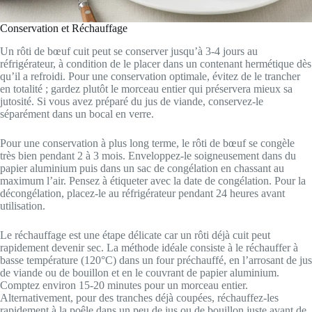
Conservation et Réchauffage
Un rôti de bœuf cuit peut se conserver jusqu’à 3-4 jours au
réfrigérateur, à condition de le placer dans un contenant hermétique dès
qu’il a refroidi. Pour une conservation optimale, évitez de le trancher
en totalité ; gardez plutôt le morceau entier qui préservera mieux sa
jutosité. Si vous avez préparé du jus de viande, conservez-le
séparément dans un bocal en verre.
Pour une conservation à plus long terme, le rôti de bœuf se congèle
très bien pendant 2 à 3 mois. Enveloppez-le soigneusement dans du
papier aluminium puis dans un sac de congélation en chassant au
maximum l’air. Pensez à étiqueter avec la date de congélation. Pour la
décongélation, placez-le au réfrigérateur pendant 24 heures avant
utilisation.
Le réchauffage est une étape délicate car un rôti déjà cuit peut
rapidement devenir sec. La méthode idéale consiste à le réchauffer à
basse température (120°C) dans un four préchauffé, en l’arrosant de jus
de viande ou de bouillon et en le couvrant de papier aluminium.
Comptez environ 15-20 minutes pour un morceau entier.
Alternativement, pour des tranches déjà coupées, réchauffez-les
rapidement à la poêle dans un peu de jus ou de bouillon juste avant de