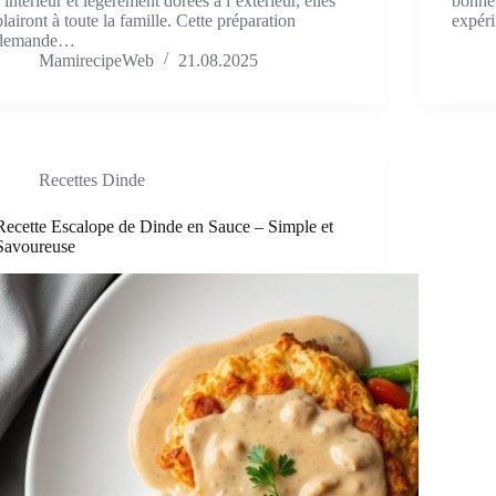
l’intérieur et légèrement dorées à l’extérieur, elles
bonne
plairont à toute la famille. Cette préparation
expér
demande…
MamirecipeWeb
21.08.2025
Recettes Dinde
Recette Escalope de Dinde en Sauce – Simple et
Savoureuse