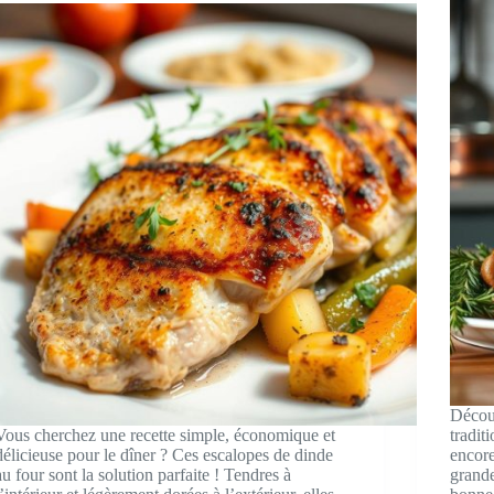
Découv
Vous cherchez une recette simple, économique et
tradit
délicieuse pour le dîner ? Ces escalopes de dinde
encore
au four sont la solution parfaite ! Tendres à
grande