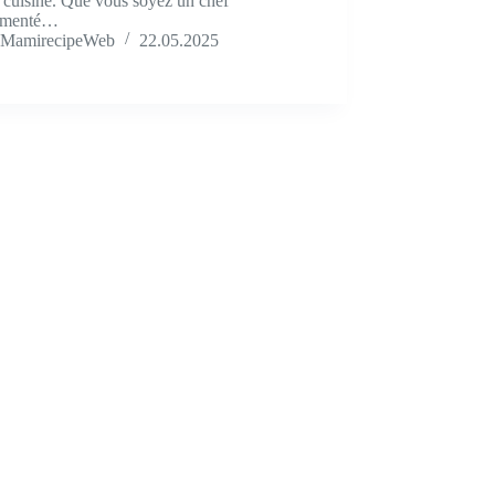
 cuisine. Que vous soyez un chef
imenté…
MamirecipeWeb
22.05.2025